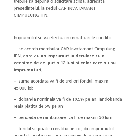
trebuie sa depuna o solicitare scrisa, adresata
presedintelui, la sediul CAR INVATAMANT
CIMPULUNG IFN.
Imprumutul se va efectua in urmatoarele conditii:
– se acorda membrilor CAR Invatamant Cimpulung
IFN,
care au un imprumut in derulare cu o
vechime de cel putin 12 luni si celor care nu au
imprumuturi;
– suma acordata va fi de trei ori fondul, maxim
45.000 lei;
– dobanda nominala va fi de 10.5% pe an, iar dobanda
reala platita de 5% pe an;
– perioada de rambursare va fi de maxim 50 luni;
– fondul se poate constitui pe loc, din imprumutul
acordat, pentru cei care au nevoie de o suma mai